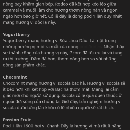
nồng bay khắm gian bếp. Rodeo đã kết hợp kéo léo giữa
caramel và muối làm cho hương thơm nồng nàn và ngọn
ngào hơn bao giờ hết. Có lẽ đây là dòng pod 1 lần duy nhất
mang hương vị độc lạ này.
Yogurtberry
Yogurtberry mang hương vị Sữa chua Dâu. Là một trong
những hương vị mới ra mắt của dòng
pod Rodeo
. Nhận thấy
sự thành công của hương vị này, Gcore đã tối ưu lại và tung
ra thị trường. Đậm đà hơn, thơm nồng hơn so với những
dòng sản phẩm khác.
Chocomint
Chocomint mang hương vị socola bạc hà. Hương vị socola sẽ
ít béo hơn khi kết hợp với Bạc hà thơm mát. Mang lại cảm
giác mới cho người sử dụng. Socola có lẽ quá quen thuộc ở
ngoài đời sống của chúng ta. Giờ đây, trải nghiệm hương vị
socola dưới từng làn khói có lẽ nhiều người sẽ rất thích.
Passion Fruit
Pod 1 lần 1600 hơi vị Chanh Dây là hương vị mà rất ít hãng