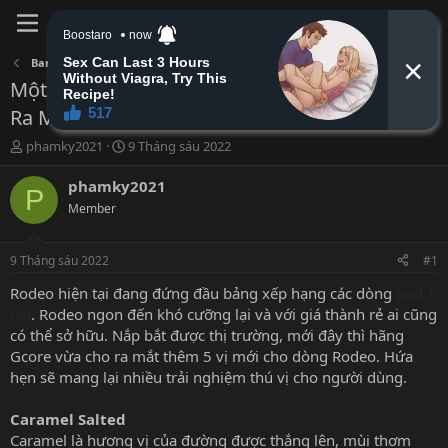
Đăng nhập
Đăng ký
Bar Club
Một Số Hương Vị Rodeo Mới Được Mới Gcore
Ra Mắt
B
N
phamky2021
9 Tháng sáu 2022
ắ
g
t
à
phamky2021
P
đ
y
Member
ầ
b
u
ắ
t
9 Tháng sáu 2022
#1
đ
ầ
Rodeo hiện tại đang đứng đầu bảng xếp hạng các dòng
pod 1
u
lần
. Rodeo ngon đến khó cưỡng lại và với giá thành rẻ ai cũng
có thể sở hữu. Nắp bắt được thị trường, mới đây thì hãng
Gcore vừa cho ra mắt thêm 5 vị mới cho dòng Rodeo. Hứa
hẹn sẽ mang lại nhiều trải nghiệm thú vị cho người dùng.
Caramel Salted
Caramel là hương vị của đường được thắng lên, mùi thơm