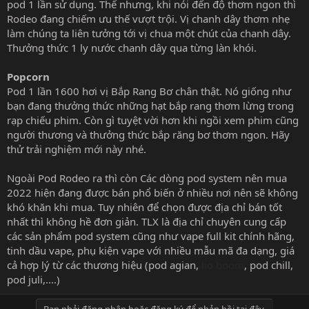
pod 1 lần sử dụng. Thế nhưng, khi nói đến độ thơm ngon thì
Rodeo đang chiếm ưu thế vượt trội. Vị chanh dây thơm nhẹ
làm chúng ta liên tưởng tới vị chua một chút của chanh dây.
Thưởng thức 1 ly nước chanh dây qua từng làn khói.
Popcorn
Pod 1 lần 1600 hơi vị Bắp Rang Bơ chân thật. Nó giống như
bạn đang thưởng thức những hạt bắp rang thơm lừng trong
rạp chiếu phim. Còn gì tuyệt vời hơn khi ngồi xem phim cũng
người thương và thưởng thức bắp răng bơ thơm ngon. Hãy
thử trải nghiệm mới này nhé.
Ngoài Pod Rodeo ra thì còn Các dòng pod system nên mua
2022 hiện đang được bán phổ biến ở nhiều nơi nên sẽ không
khó khăn khi mua. Tuy nhiên để chọn được địa chỉ bán tốt
nhất thì không hề đơn giản. TLX là địa chỉ chuyên cung cấp
các sản phẩm pod system cũng như vape full kit chính hãng,
tinh dầu vape, phụ kiện vape với nhiều mẫu mã đa dạng, giá
cả hợp lý từ các thương hiệu (pod agian,
lio boom
, pod chill,
pod juli,....)
Bạn phải đăng nhập hoặc đăng ký để phản hồi tại đây.