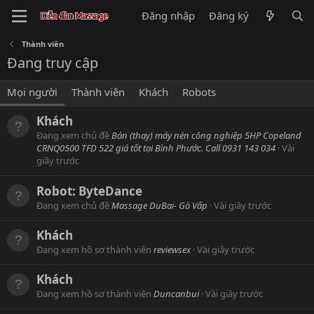
Đăng nhập
Đăng ký
Thành viên
Đang truy cập
Mọi người
Thành viên
Khách
Robots
Khách
Đang xem chủ đề
Bán (thay) máy nén công nghiệp 5HP Copeland
CRNQ0500 TFD 522 giá tốt tại Bình Phước. Call 0931 143 034
Vài
giây trước
Robot:
ByteDance
Đang xem chủ đề
Massage DuBai- Gò Vấp
Vài giây trước
Khách
Đang xem hồ sơ thành viên
reviewsex
Vài giây trước
Khách
Đang xem hồ sơ thành viên
Duncanbui
Vài giây trước