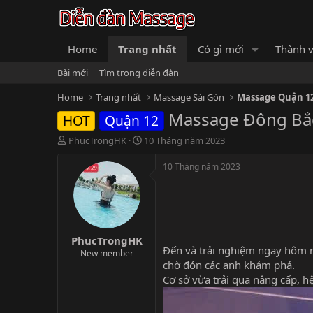
Home
Trang nhất
Có gì mới
Thành v
Bài mới
Tìm trong diễn đàn
Home
Trang nhất
Massage Sài Gòn
Massage Quận 12
Massage Đông Bắc
HOT
Quận 12
B
N
PhucTrongHK
10 Tháng năm 2023
ắ
g
t
à
10 Tháng năm 2023
đ
y
ầ
b
u
ắ
t
đ
PhucTrongHK
ầ
Đến và trải nghiệm ngay hôm 
u
New member
chờ đón các anh khám phá.
Cơ sở vừa trải qua nâng cấp, h