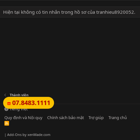
Hiện tại không có tin nhắn trong hồ sơ của tranhieu8920052.
Thành viên
07.8483.1111
☎️
Tiếng Việt
Quy định và Nội quy
Chính sách bảo mật
Trợ giúp
Trang chủ
R
S
S
|
Add-Ons
by xenMade.com