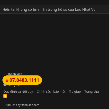
Hiện tại không có tin nhắn trong hồ sơ của Luu Nhat Vu.
Thành viên
07.8483.1111
☎️
Tiếng Việt
Quy định và Nội quy
Chính sách bảo mật
Trợ giúp
Trang chủ
R
S
S
|
Add-Ons
by xenMade.com