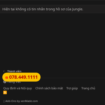
Hiện tại không có tin nhắn trong hồ sơ của Jungle.
Thành viên
078.449.1111
☎️
Tiếng Việt
Quy định và Nội quy
Chính sách bảo mật
Trợ giúp
Trang chủ
R
S
S
|
Add-Ons
by xenMade.com