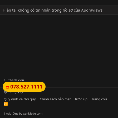
Hiện tại không có tin nhắn trong hồ sơ của Audraviaws.
Thành viên
078.527.1111
☎️
Tiếng Việt
Quy định và Nội quy
Chính sách bảo mật
Trợ giúp
Trang chủ
R
S
S
|
Add-Ons
by xenMade.com