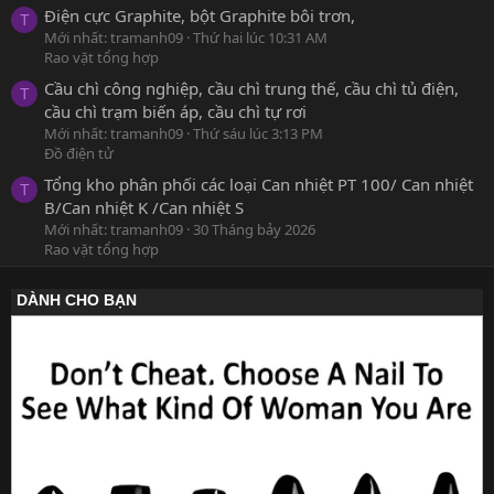
Điện cực Graphite, bột Graphite bôi trơn,
T
Mới nhất: tramanh09
Thứ hai lúc 10:31 AM
Rao vặt tổng hợp
Cầu chì công nghiệp, cầu chì trung thế, cầu chì tủ điện,
T
cầu chì trạm biến áp, cầu chì tự rơi
Mới nhất: tramanh09
Thứ sáu lúc 3:13 PM
Đồ điện tử
Tổng kho phân phối các loại Can nhiệt PT 100/ Can nhiệt
T
B/Can nhiệt K /Can nhiệt S
Mới nhất: tramanh09
30 Tháng bảy 2026
Rao vặt tổng hợp