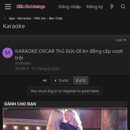
Đăng nhập
Đăng ký
Spa - Karaoke - Hớt tóc - Bar Club
Karaoke
Lọc
KARAOKE OSCAR Thủ Đức-Dĩ An đẳng cấp vượt
M
trội
msthuduc
Trả lời
0
13 Tháng tư 2021
Đầu
Trước
8 of 8
You must log in or register to post here.