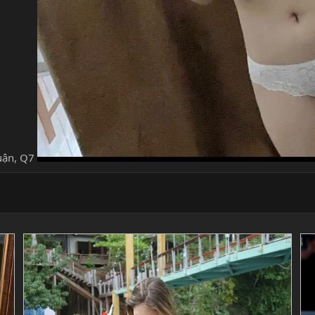
uận, Q7