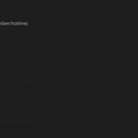
ber/hotline)
/t.me/grquynhms
me/codemsquynh1