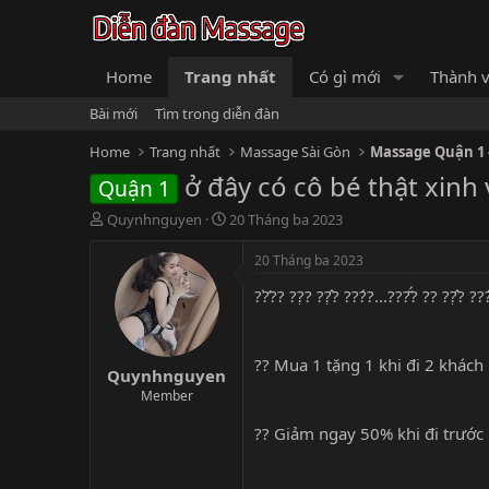
Home
Trang nhất
Có gì mới
Thành v
Bài mới
Tìm trong diễn đàn
Home
Trang nhất
Massage Sài Gòn
Massage Quận 1 -
ở đây có cô bé thật xinh
Quận 1
B
N
Quynhnguyen
20 Tháng ba 2023
ắ
g
t
à
20 Tháng ba 2023
đ
y
??̛̀?? ??̣? ??̣̂? ???́?...???̆́? ?? ??̣̂? ??
ầ
b
u
ắ
t
đ
?? Mua 1 tặng 1 khi đi 2 khách
Quynhnguyen
ầ
u
Member
?? Giảm ngay 50% khi đi trước