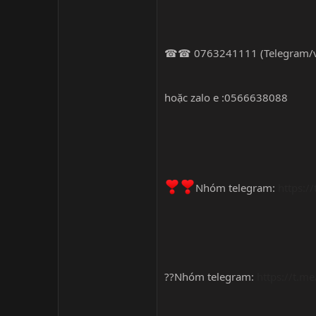
☎☎ 0763241111 (Telegram/vi
hoặc zalo e :0566638088
Nhóm telegram:
https:/
??Nhóm telegram:
https://t.