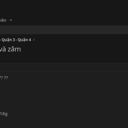
iên
 Quận 3 - Quận 4
 và zâm
?́? ??
 18g