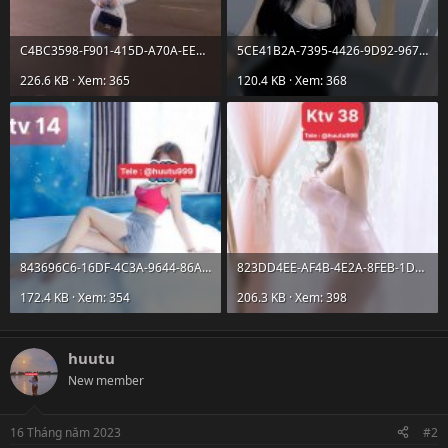
C4BC3598-F901-415D-A70A-EE970F8BACD9.jpeg
5CE41B2A-7395-4426-9D92-9677C0380FA6.jpeg
226.6 KB · Xem: 365
120.4 KB · Xem: 368
843696C6-16DF-4C3A-9644-86A6A3B37D84.jpeg
823DD4EE-AF4B-4E2A-8FEB-1D24CFD154E4.jpeg
172.4 KB · Xem: 354
206.3 KB · Xem: 398
huutu
New member
16 Tháng năm 2023
#2