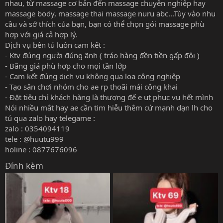
nhau, từ massage cơ bản đến massage chuyên nghiệp hay
massage body, massage thai massage nuru abc...Tùy vào nhu
cầu và sở thích của bạn, bạn có thể chọn gói massage phù
hợp với giá cả hợp lý.
Dịch vụ bên tú luôn cam kết :
- Ktv đúng người đúng ãnh ( tráo hàng đền tiền gấp đôi )
- Bãng giá phù hợp cho mọi tần lớp
- Cam kết đúng dịch vụ không qua loa công nghiêp
- Tạo sân chơi nhóm cho ae rp thoãi mái công khai
- Đặt tiêu chí khách hàng là thượng đế e ut phục vụ hết mình
Nói nhiều mât hay ae cần tim hiễu thêm cứ mạnh dạn lh cho
tú qua zalo hay telegame :
zalo : 0354094119
tele : @huutu999
holine : 0877676096
Đính kèm