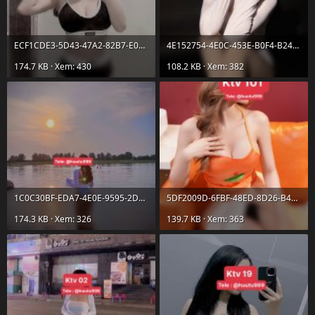
ECF1CDE3-5D43-47A2-82B7-E056FC8694C8.jpeg
4E152754-4E0C-453E-B0F4-B24348D87B57.jpeg
174.7 KB · Xem: 430
108.2 KB · Xem: 382
1C0C30BF-EDA7-4E0E-9595-2D62E19E6028.jpeg
5DF2009D-6FBF-48ED-8D26-B44D1D869255.jpeg
174.3 KB · Xem: 326
139.7 KB · Xem: 363