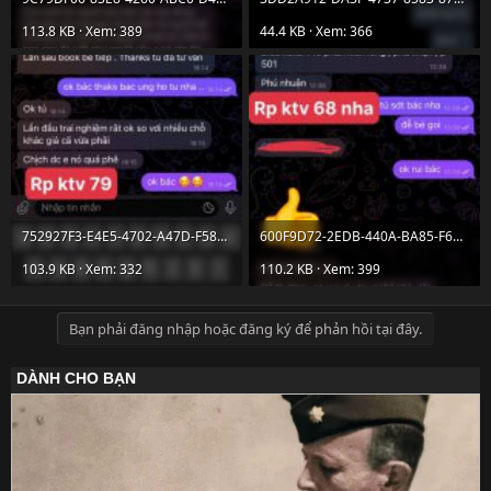
113.8 KB · Xem: 389
44.4 KB · Xem: 366
752927F3-E4E5-4702-A47D-F58A905640A1.jpeg
600F9D72-2EDB-440A-BA85-F69CBEF75E51.jpeg
103.9 KB · Xem: 332
110.2 KB · Xem: 399
Bạn phải đăng nhập hoặc đăng ký để phản hồi tại đây.