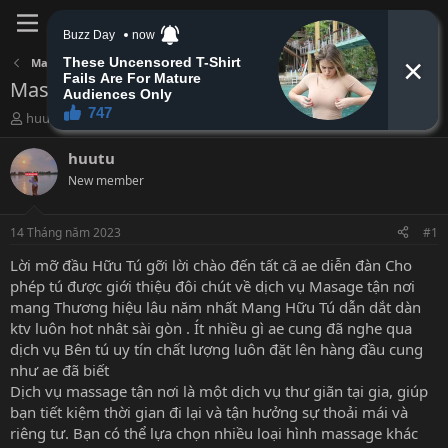
Đăng nhập
Đăng ký
Massage tận nơi - Đấm bóp giác hơi
Massage Tại Nhà + Khách sạn + Chưng Cư
B
N
huutu
14 Tháng năm 2023
ắ
g
t
à
huutu
đ
y
New member
ầ
b
u
ắ
t
14 Tháng năm 2023
#1
đ
ầ
Lời mỡ đầu Hữu Tú gỡi lời chào đến tất cã ae diễn đàn Cho
u
phép tú được giới thiệu đôi chút về dịch vụ Masage tận nơi
mang Thương hiệu lâu năm nhất Mang Hữu Tú dẫn dắt dàn
ktv luôn hot nhât sài gòn . Ít nhiều gì ae cung đã nghe qua
dịch vụ Bên tú uy tín chất lượng luôn đặt lên hàng đầu cung
như ae đã biết
Dịch vụ massage tận nơi là một dịch vụ thư giãn tại gia, giúp
bạn tiết kiệm thời gian đi lại và tận hưởng sự thoải mái và
riêng tư. Bạn có thể lựa chọn nhiều loại hình massage khác