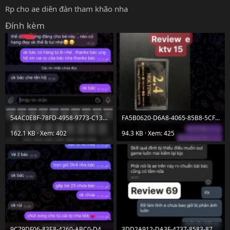
Rp cho ae diên đàn tham khão nha
Đính kèm
54AC0E8F-78FD-4958-9773-C13A21D5DF84.jpeg
FA5B0620-D6A8-4065-85B8-5CFB9056E1DA.jpeg
162.1 KB · Xem: 402
94.3 KB · Xem: 425
9C79DF06-83E8-4260-ABC0-D4F9176E93AA.jpeg
3DD2A912-DA3F-4737-8583-872609602D92.jpeg