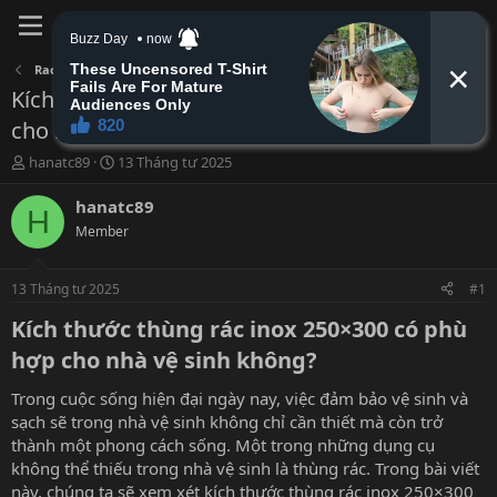
Đăng nhập
Đăng ký
Rao vặt tổng hợp
Kích thước thùng rác inox 250×300 có phù hợp
cho nhà vệ sinh không?
B
N
hanatc89
13 Tháng tư 2025
ắ
g
t
à
hanatc89
H
đ
y
Member
ầ
b
u
ắ
t
13 Tháng tư 2025
#1
đ
ầ
Kích thước thùng rác inox 250×300 có phù
u
hợp cho nhà vệ sinh không?​
Trong cuộc sống hiện đại ngày nay, việc đảm bảo vệ sinh và
sạch sẽ trong nhà vệ sinh không chỉ cần thiết mà còn trở
thành một phong cách sống. Một trong những dụng cụ
không thể thiếu trong nhà vệ sinh là thùng rác. Trong bài viết
này, chúng ta sẽ xem xét kích thước thùng rác inox 250×300