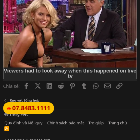
Facebook
X (Twitter)
LinkedIn
Reddit
Pinterest
Tumblr
WhatsApp
Email
Link
Chia sẻ:
Rao vặt tổng hợp
07.8483.1111
☎️
Tiếng Việt
Quy định và Nội quy
Chính sách bảo mật
Trợ giúp
Trang chủ
R
S
S
|
Add-Ons
by xenMade.com