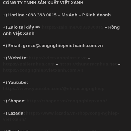
CÔNG TY TNHH SẢN XUẤT VIỆT XANH
+) Hotline : 098.398.0015 – Ms.Anh – P.Kinh doanh
+) Zalo tại đây =>
https://zalo.me/0983980015
– Hồng
Anh Việt Xanh
+) Email:
greco@congnghiepvietxanh.com.vn
+) Website:
https://vietxanhplastic.vn
–
https://palletnhua.com
–
https://thungracnhua.net
–
https://congnghiepvietxanh.com.vn
+) Youtube:
https://www.youtube.com/@nhuacongnghiep
+) Shopee:
https://shopee.vn/congnghiepxanh/
+) Lazada:
https://www.lazada.vn/shop/cong-nghiep-
viet-xanh/