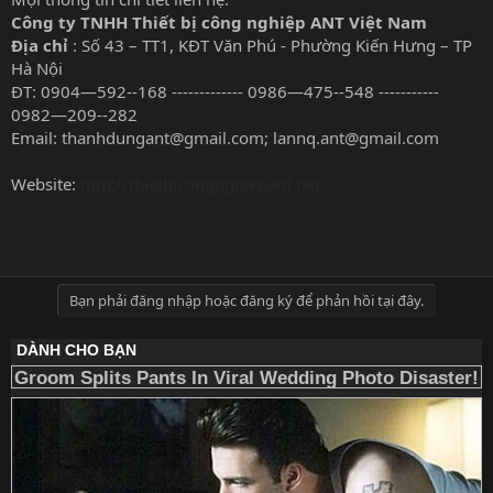
Công ty TNHH Thiết bị công nghiệp ANT Việt Nam
Địa chỉ
: Số 43 – TT1, KĐT Văn Phú - Phường Kiến Hưng – TP
Hà Nội
ĐT: 0904—592--168 ------------- 0986—475--548 -----------
0982—209--282
Email:
thanhdungant@gmail.com
;
lannq.ant@gmail.com
Website:
http://thietbicongnghiepant.net
Bạn phải đăng nhập hoặc đăng ký để phản hồi tại đây.