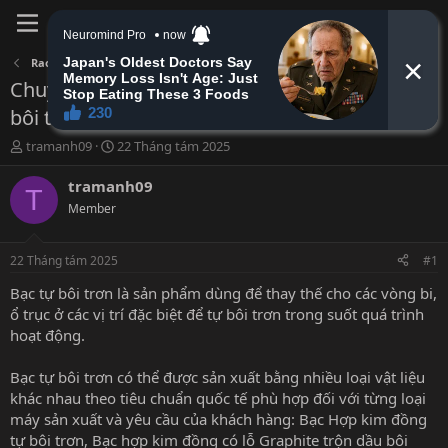
Đăng nhập
Đăng ký
Rao vặt tổng hợp
Chuyên gia tư vấn, cung cấp các loại bạc tự
bôi trơn, bạc đồng tiết dầu
B
N
tramanh09
22 Tháng tám 2025
ắ
g
t
à
tramanh09
T
đ
y
Member
ầ
b
u
ắ
t
22 Tháng tám 2025
#1
đ
ầ
Bạc tự bôi trơn là sản phẩm dùng để thay thế cho các vòng bi,
u
ổ trục ở các vị trí đặc biệt để tự bôi trơn trong suốt quá trình
hoạt động.
Bạc tự bôi trơn có thể được sản xuất bằng nhiều loại vật liệu
khác nhau theo tiêu chuẩn quốc tế phù hợp đối với từng loại
máy sản xuất và yêu cầu của khách hàng: Bạc Hợp kim đồng
tự bôi trơn, Bạc hợp kim đồng có lỗ Graphite trộn dầu bôi