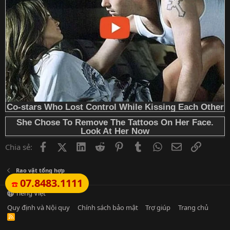
Facebook
X (Twitter)
LinkedIn
Reddit
Pinterest
Tumblr
WhatsApp
Email
Link
Chia sẻ:
Rao vặt tổng hợp
07.8483.1111
☎️
Tiếng Việt
Quy định và Nội quy
Chính sách bảo mật
Trợ giúp
Trang chủ
R
S