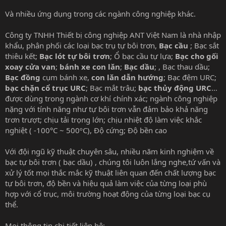
Và nhiều ứng dụng trong các ngành công nghiệp khác.
Công ty TNHH Thiết bị công nghiệp ANT Việt Nam là nhà nhập
khẩu, phân phối các loại bạc trụ tự bôi trơn,
Bạc cầu
; Bạc sắt
thiêu kết;
Bạc lót tự bôi trơn
; Ổ bạc cầu tự lựa;
Bạc cho gối
xoay cửa van
;
bánh xe con lăn
;
Bạc dầu
; , Bạc thau dầu;
Bạc đồng
cụm bánh xe,
con lăn dẫn hướng
; Bạc đệm URC;
bạc chặn cổ trục URC
; Bạc mắt trâu;
bạc thủy động URC
…
được dùng trong ngành cơ khí chính xác; ngành công nghiệp
nặng với tính năng như tự bôi trơn vẫn đảm bảo khả năng
trơn trượt; chịu tải trọng lớn; chịu nhiệt độ làm việc khắc
nghiệt ( -100°C ~ 500ºC), Độ cứng; Độ bền cao
Với đội ngũ kỹ thuật chuyên sâu, nhiều năm kinh nghiệm về
bạc tự bôi trơn ( bạc dầu) , chúng tôi luôn lắng nghe,tứ vấn và
xử lý tốt mọi thắc mắc kỹ thuật liên quan đến chất lượng bạc
tự bôi trơn, độ bền và hiệu quả làm việc của từng loại phù
hợp với cổ trục, môi trường hoạt động của từng loại bạc cụ
thể.
Mọi thông tin chi tiết liên hệ: