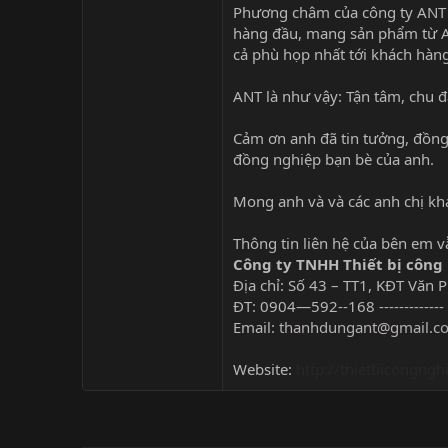
Phương châm của công ty ANT c
hàng đầu, mang sản phẩm từ AN
cả phù họp nhất tới khách hàng
ANT là như vậy: Tận tâm, chu đ
Cảm ơn anh đã tin tưởng, đồng
đồng nghiệp bạn bè của anh.
Mong anh và và các anh chị khá
Thông tin liên hệ của bên em v
Công ty TNHH Thiết bị công
Địa chỉ: Số 43 – TT1, KĐT Văn 
ĐT: 0904—592--168 ------------
Email:
thanhdungant@gmail.c
Website:
http://thietbicongngh