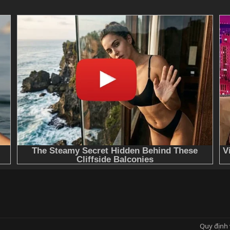
l
Link
Quy định 