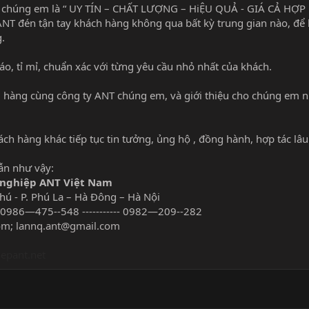
húng em là “ UY TÍN – CHẤT LƯỢNG – HiỆU QUẢ - GIÁ CẢ HỢP LÝ”
T đén tận tay khách hàng không qua bất kỳ trung gian nào, để 
.
áo, tỉ mỉ, chuẩn xác với từng yêu cầu nhỏ nhất của khách.
 hàng cùng công ty ANT chúng em, và giới thiệu cho chúng em n
ch hàng khác tiếp tục tin tưởng, ủng hộ , đồng hành, hợp tác l
ẫn như vậy:
 nghiệp ANT Việt Nam
Phú - P. Phú La – Hà Đông – Hà Nội
- 0986—475--548 ----------- 0982—209--282
om
;
lannq.ant@gmail.com
iepant.net