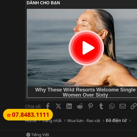
Facebook
X (Twitter)
LinkedIn
Reddit
Pinterest
Tumblr
WhatsApp
Emai
Chia sẻ:
07.8483.1111
☎️
Home
Trang nhất
Mua bán - Rao vặt
Đồ điện tử
Tiếng Việt