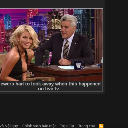
và Nội quy
Chính sách bảo mật
Trợ giúp
Trang chủ
R