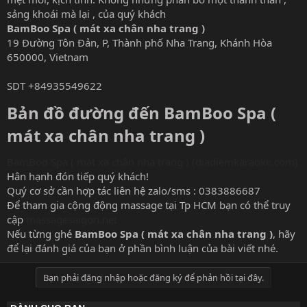
sảng khoái mà lại , của quý khách
BamBoo Spa ( mát xa chân nha trang )
19 Đường Tôn Đản, P, Thành phố Nha Trang, Khánh Hòa
650000, Vietnam
SDT +84935549622
Bản đồ đường đến BamBoo Spa (
mát xa chân nha trang )​
BamBoo Spa ( mát xa chân nha trang ) (diadiemkaraoke.com)
Hân hạnh đón tiếp quý khách!
Quý cơ sở cần hợp tác liên hệ zalo/sms : 0383886687
Để tham gia cộng động massage tại Tp HCM bạn có thể truy
cập
massagesaigon.net
Nếu từng ghé
BamBoo Spa ( mát xa chân nha trang )
, hãy
để lại đánh giá của bạn ở phần bình luận của bài viết nhé.
Bạn phải đăng nhập hoặc đăng ký để phản hồi tại đây.