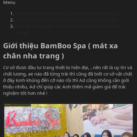
Menu
Giới thiệu BamBoo Spa ( mát xa chân nha trang )
Thông tin BamBoo Spa ( mát xa chân nha trang )
Bản đồ đường đến BamBoo Spa ( mát xa chân nha
trang )
Giới thiệu BamBoo Spa ( mát xa
chân nha trang )​
Cơ sở được đầu tư trang thiết bị hiện đại, , nên rất là uy tín và
chất lượng, ae nào đã từng trải thì cũng đã biết cơ sở vật chất
ở đây kinh khủng đến cỡ nào rồi thì Ad cũng không cần giới
thiệu nhiều, Ad chỉ giúp các Anh thêm mã giảm giá để trải
nghiệm tốt hơn nhé !