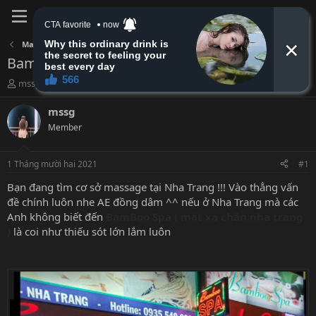
Đăng nhập
Đăng ký
Massage miền Trung
BamBoo Spa ( mát xa chân nha trang )
B
N
mssg
1 Tháng mười hai 2021
ắ
g
t
à
mssg
đ
y
Member
ầ
b
u
ắ
t
1 Tháng mười hai 2021
#1
đ
ầ
Bạn đang tìm cơ sở massage tại Nha Trang !!! Vào thẳng vấn
u
đề chính luôn nhe AE đồng dâm ^^ nếu ở Nha Trang mà các
Anh không biết đến
BamBoo Spa ( mát xa chân nha trang
)
là coi như thiếu sót lớn lắm luôn