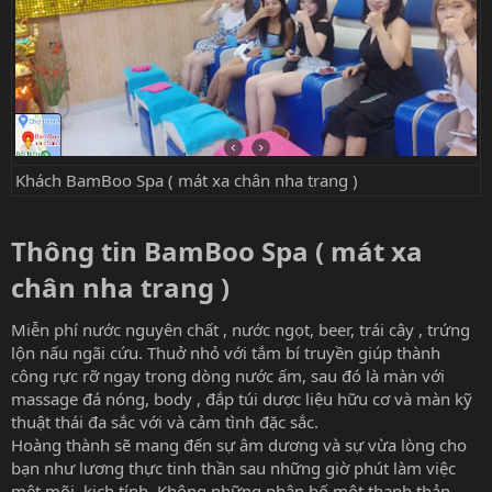
Khách BamBoo Spa ( mát xa chân nha trang )
Thông tin BamBoo Spa ( mát xa
chân nha trang )​
Miễn phí nước nguyên chất , nước ngọt, beer, trái cây , trứng
lộn nấu ngãi cứu. Thuở nhỏ với tắm bí truyền giúp thành
công rực rỡ ngay trong dòng nước ấm, sau đó là màn với
massage đá nóng, body , đắp túi dược liệu hữu cơ và màn kỹ
thuật thái đa sắc với và cảm tình đặc sắc.
Hoàng thành sẽ mang đến sự âm dương và sự vừa lòng cho
bạn như lương thực tinh thần sau những giờ phút làm việc
mệt mõi, kịch tính. Không những phân bố một thanh thản ,