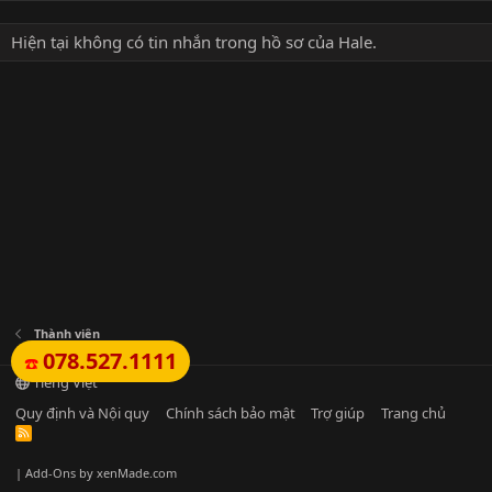
Hiện tại không có tin nhắn trong hồ sơ của Hale.
Thành viên
078.527.1111
☎️
Tiếng Việt
Quy định và Nội quy
Chính sách bảo mật
Trợ giúp
Trang chủ
R
S
S
|
Add-Ons
by xenMade.com